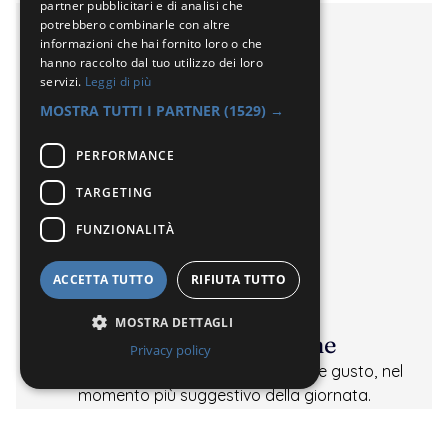
partner pubblicitari e di analisi che
potrebbero combinarle con altre
informazioni che hai fornito loro o che
hanno raccolto dal tuo utilizzo dei loro
servizi.
Leggi di più
MOSTRA TUTTI I PARTNER
(1529) →
PERFORMANCE
TARGETING
FUNZIONALITÀ
ACCETTA TUTTO
RIFIUTA TUTTO
MOSTRA DETTAGLI
Aperitivo alle Terme 
Privacy policy
L’aperitivo in accappatoio, tra terme e gusto, nel 
momento più suggestivo della giornata.