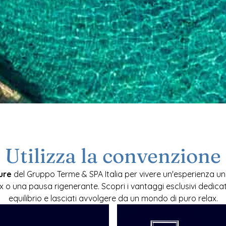
Utilizza la convenzione
ure
 del Gruppo Terme & SPA Italia per vivere un'esperienza uni
x o una pausa rigenerante. Scopri i vantaggi esclusivi dedicati 
equilibrio e lasciati avvolgere da un mondo di puro relax.