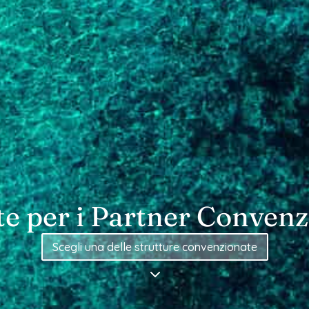
te per i Partner Convenz
ioni Terme & SP
Scegli una delle strutture convenzionate